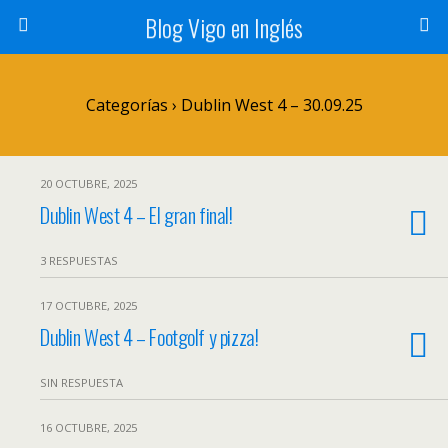
Blog Vigo en Inglés
Categorías ›
Dublin West 4 – 30.09.25
20 OCTUBRE, 2025
Dublin West 4 – El gran final!
3 RESPUESTAS
17 OCTUBRE, 2025
Dublin West 4 – Footgolf y pizza!
SIN RESPUESTA
16 OCTUBRE, 2025