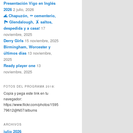
Presentación Vigo en Inglés
2026
2 julio, 2026
🌊 Chapuzón, ⚰️ cementerio,
🏞️ Glendalough, 🤸 saltos,
despedida y a casa!
17
noviembre, 2025
Derry Girls
15 noviembre, 2025
Birmingham, Worcester y
últimos días
13 noviembre,
2025
Ready player one
13
noviembre, 2025
FOTOS DEL PROGRAMA 2018:
Copia y pega este link en tu
navegador:
https://www.flickr.com/photos/1595
79612@N07/albums
ARCHIVOS
julio 2026