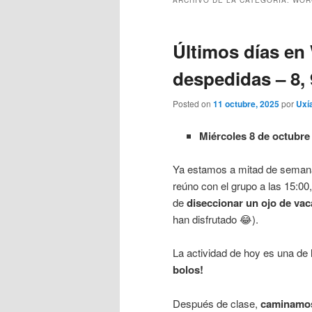
ARCHIVO DE LA CATEGORÍA:
WORC
Últimos días en 
despedidas – 8, 
Posted on
11 octubre, 2025
por
Uxí
Miércoles 8 de octubre
Ya estamos a mitad de semana
reúno con el grupo a las 15:
de
diseccionar un ojo de vac
han disfrutado 😂).
La actividad de hoy es una d
bolos!
Después de clase,
caminamos