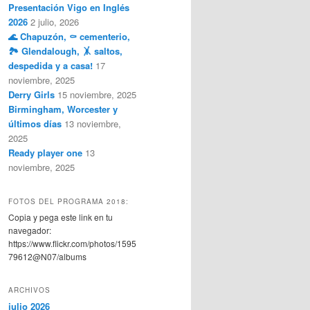
Presentación Vigo en Inglés
2026
2 julio, 2026
🌊 Chapuzón, ⚰️ cementerio,
🏞️ Glendalough, 🤸 saltos,
despedida y a casa!
17
noviembre, 2025
Derry Girls
15 noviembre, 2025
Birmingham, Worcester y
últimos días
13 noviembre,
2025
Ready player one
13
noviembre, 2025
FOTOS DEL PROGRAMA 2018:
Copia y pega este link en tu
navegador:
https://www.flickr.com/photos/1595
79612@N07/albums
ARCHIVOS
julio 2026