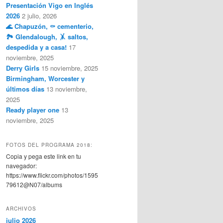
Presentación Vigo en Inglés
2026
2 julio, 2026
🌊 Chapuzón, ⚰️ cementerio,
🏞️ Glendalough, 🤸 saltos,
despedida y a casa!
17
noviembre, 2025
Derry Girls
15 noviembre, 2025
Birmingham, Worcester y
últimos días
13 noviembre,
2025
Ready player one
13
noviembre, 2025
FOTOS DEL PROGRAMA 2018:
Copia y pega este link en tu
navegador:
https://www.flickr.com/photos/1595
79612@N07/albums
ARCHIVOS
julio 2026