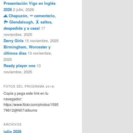
Presentación Vigo en Inglés
2026
2 julio, 2026
🌊 Chapuzón, ⚰️ cementerio,
🏞️ Glendalough, 🤸 saltos,
despedida y a casa!
17
noviembre, 2025
Derry Girls
15 noviembre, 2025
Birmingham, Worcester y
últimos días
13 noviembre,
2025
Ready player one
13
noviembre, 2025
FOTOS DEL PROGRAMA 2018:
Copia y pega este link en tu
navegador:
https://www.flickr.com/photos/1595
79612@N07/albums
ARCHIVOS
julio 2026