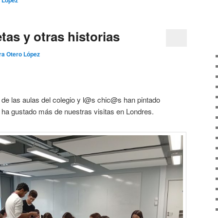
 López
as y otras historias
ra Otero López
e las aulas del colegio y l@s chic@s han pintado
 ha gustado más de nuestras visitas en Londres.