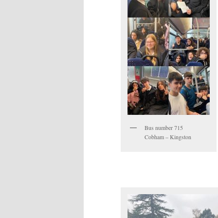
Bus number 715
Cobham – Kingston