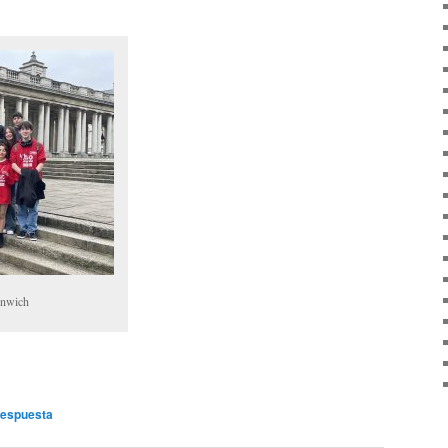
enwich
respuesta