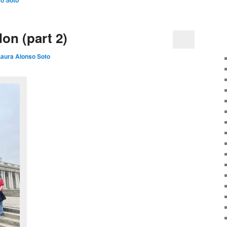
o Soto
n (part 2)
Laura Alonso Soto