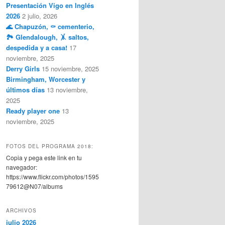
Presentación Vigo en Inglés
2026
2 julio, 2026
🌊 Chapuzón, ⚰️ cementerio,
🏞️ Glendalough, 🤸 saltos,
despedida y a casa!
17
noviembre, 2025
Derry Girls
15 noviembre, 2025
Birmingham, Worcester y
últimos días
13 noviembre,
2025
Ready player one
13
noviembre, 2025
FOTOS DEL PROGRAMA 2018:
Copia y pega este link en tu
navegador:
https://www.flickr.com/photos/1595
79612@N07/albums
ARCHIVOS
julio 2026