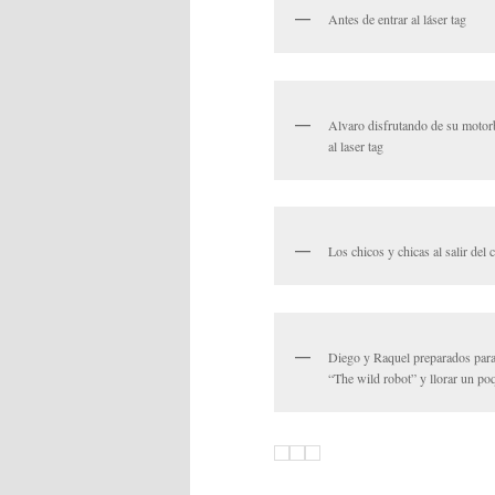
Antes de entrar al láser tag
Alvaro disfrutando de su motorb
al laser tag
Los chicos y chicas al salir del 
Diego y Raquel preparados para
“The wild robot” y llorar un po