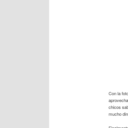
Con la fot
aprovecha
chicos sa
mucho din
Finalmente