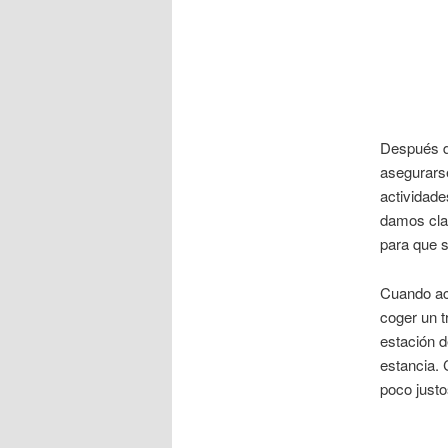
Después de
asegurarse
actividade
damos clas
para que 
Cuando aca
coger un t
estación d
estancia.
poco justo