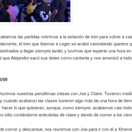
bamos las partidas volvimos a la estación de tren para volver a ca
damente, el tren que íbamos a coger se acabó cancelando (parece 
stinados a llegar siempre tarde) y tuvimos que esperar una hora en 
 que Alejandro sacó sus dotes como cantante y nos amenizó a todo
6/09
 tuvimos nuestras penúltimas clases con Joe y Claire. Tuvieron medi
 cuando acabaron las clases tuvieron algo más de una hora de tiemp
r hacer lo que quisieran, aunque, como siempre, acabamos casi todo
mo sitio contándome anécdotas de clase y dando de comer a los cisn
de comer y descansar, nos reunimos con Joe para ir con él a Xtrem