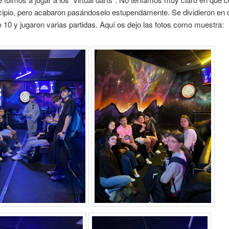
cipio, pero acabaron pasándoselo estupendamente. Se dividieron en 
 10 y jugaron varias partidas. Aquí os dejo las fotos como muestra: