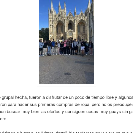
o grupal hecha, fueron a disfrutar de un poco de tiempo libre y alguno
ron para hacer sus primeras compras de ropa, pero no os preocupéi
ben buscar muy bien las ofertas y consiguen cosas muy guays sin g
ero.
 fuimos a jugar a los “virtual darts”. No teníamos muy claro en que c