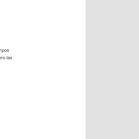
empos
ero las