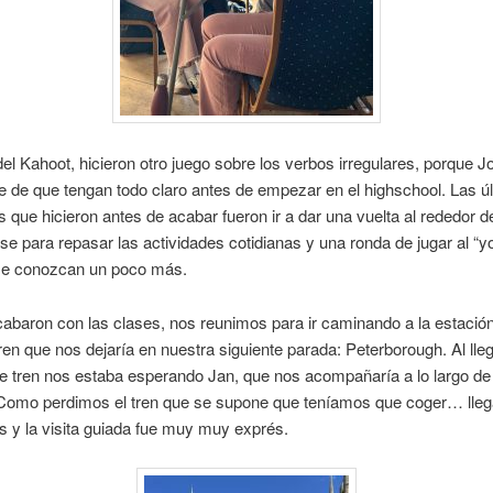
l Kahoot, hicieron otro juego sobre los verbos irregulares, porque J
 de que tengan todo claro antes de empezar en el highschool. Las ú
s que hicieron antes de acabar fueron ir a dar una vuelta al rededor 
e para repasar las actividades cotidianas y una ronda de jugar al “y
se conozcan un poco más.
baron con las clases, nos reunimos para ir caminando a la estación
ren que nos dejaría en nuestra siguiente parada: Peterborough. Al lleg
e tren nos estaba esperando Jan, que nos acompañaría a lo largo de
 Como perdimos el tren que se supone que teníamos que coger… lle
s y la visita guiada fue muy muy exprés.