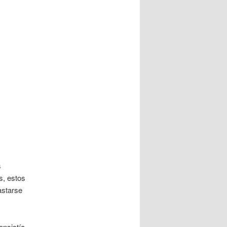
s
s, estos
astarse
onsistía