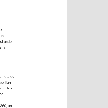
sa.
que
el anden.
s la
a hora de
o libre
s juntos
es.
e360, un