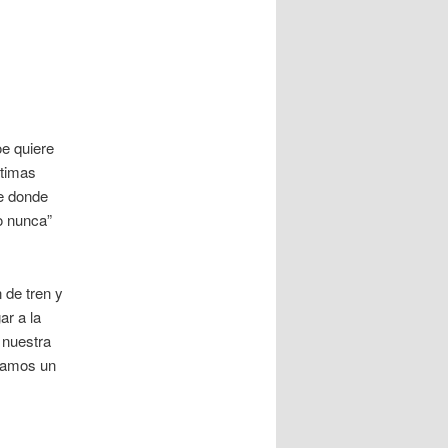
oe quiere
ltimas
de donde
o nunca”
 de tren y
ar a la
 nuestra
gamos un