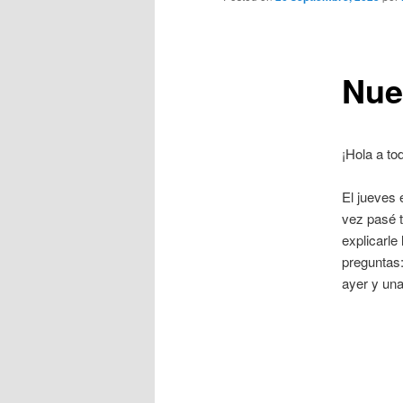
Nue
¡Hola a to
El jueves
vez pasé 
explicarle
preguntas:
ayer y un