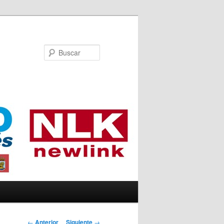
Buscar
Navegador de
←
Anterior
Siguiente
→