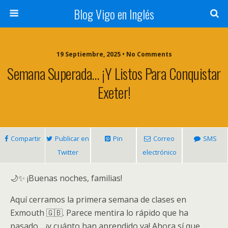
Blog Vigo en Inglés
19 Septiembre, 2025 • No Comments
Semana Superada… ¡y Listos Para Conquistar
Exeter!
Compartir
Publicar en
Pin
Correo
SMS
Twitter
electrónico
🌙✨ ¡Buenas noches, familias!
Aquí cerramos la primera semana de clases en
Exmouth 🇬🇧. Parece mentira lo rápido que ha
pasado… ¡y cuánto han aprendido ya! Ahora sí que