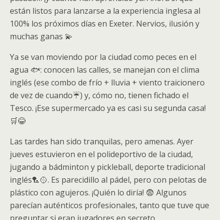
están listos para lanzarse a la experiencia inglesa al
100% los próximos días en Exeter. Nervios, ilusión y
muchas ganas 💫
Ya se van moviendo por la ciudad como peces en el
agua 🐟: conocen la
s calles, se manejan con el clima
inglés (ese combo de frío + lluvia + viento traicionero
de vez de cuando☔️) y, cómo no, tienen fichado el
Tesco. ¡Ese supermercado ya es casi su segunda casa!
🛒😂
Las tardes han sido tranquilas, pero amenas. Ayer
jueves estuvieron en el polideportivo de la ciudad,
jugando a bádminton y pickleball, deporte tradicional
inglés🏸🥎. Es parecidillo al pádel, pero con pelotas de
plástico con agujeros. ¡Quién lo diría! 😨 Algunos
parecían
auténticos profesionales, tanto que tuve que
preguntar si eran jugadore
s
en secreto.