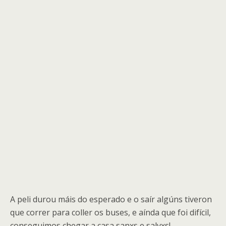
A peli durou máis do esperado e o saír algúns tiveron
que correr para coller os buses, e aínda que foi difícil,
conseguimos chegar a casa sanxs e salvxs!