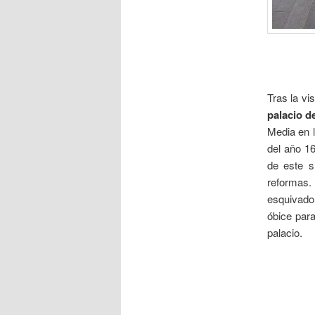
Tras la v
palacio 
Media en l
del año 1
de este s
reformas.
esquivado 
óbice para
palacio.