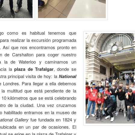
go como es habitual tenemos que
para realizar la excursión programada
. Así que nos encontramos pronto en
ón de Carshalton para coger nuestro
ia la de Waterloo y caminamos un
acia la
plaza de Trafalgar
, donde se
tra principal visita de hoy: la
National
 Londres. Para llegar a ella debemos
 la multitud que está pendiente de la
e 10 kilómetros que se está celebrando
ntro de la ciudad. Una vez cruzamos
so habilitado entramos en la museo de
ational Gallery
fue fundada en 1824 y
eubicada en un par de ocasiones. El
ctual se erige en la plaza de Trafalgar y