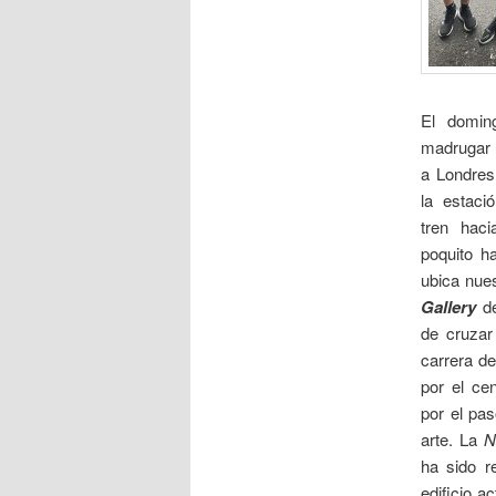
El domin
madrugar 
a Londres
la estaci
tren hac
poquito h
ubica nues
Gallery
de
de cruzar
carrera d
por el ce
por el pa
arte. La
N
ha sido r
edificio a