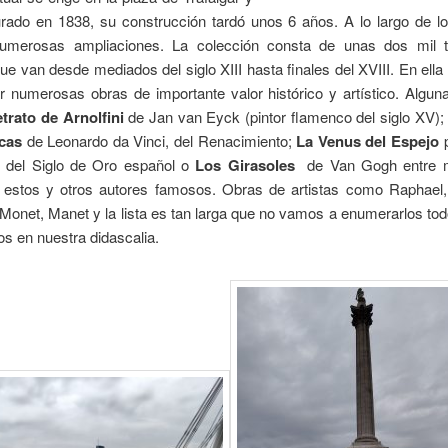
urado en 1838, su construcción tardó unos 6 años. A lo largo de l
numerosas ampliaciones. La colección consta de unas dos mil t
que van d
esde mediados del siglo XIII hasta finales del XVIII. En ell
 numerosas obras de importante valor histórico y artístico.
Alguna
etrato de Arnolfini
de Jan van Eyck (pintor flamenco del siglo XV)
cas
de Leonardo da Vinci, del Renacimiento;
La Venus del Espejo
p
 del Siglo de Oro español o
Los Girasoles
de Van Gogh entre m
estos y otros autores famosos. Obras de artistas como Raphael,
 Monet, M
anet y la lista es tan larga que no vamos a enumerarlos to
s en nuestra didascalia.