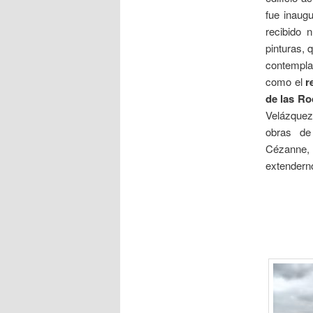
fue inaug
recibido 
pinturas, 
contemplar
como el
r
de las Ro
Velázquez
obras de 
Cézanne,
extenderno