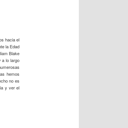
s hacia el
te la Edad
lliam Blake
a lo largo
 numerosas
días hemos
hecho no es
ia y ver el