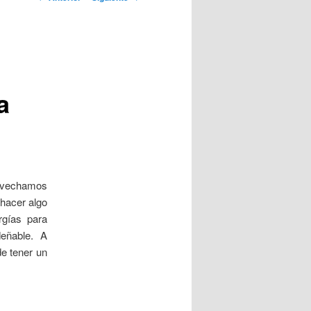
artículos
a
rovechamos
hacer algo
rgías para
deñable. A
de tener un