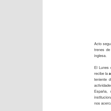
Acto segu
trenes de
inglesa.
El Lunes 
recibe la
a
teniente 
actividade
España, u
institucio
nos acerc