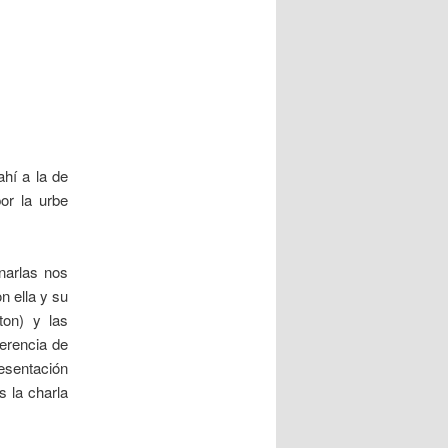
hí a la de
or la urbe
narlas nos
n ella y su
ton) y las
ferencia de
esentación
s la charla