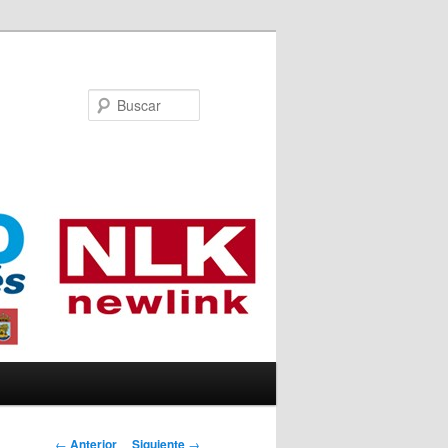
Buscar
Navegador de
←
Anterior
Siguiente
→