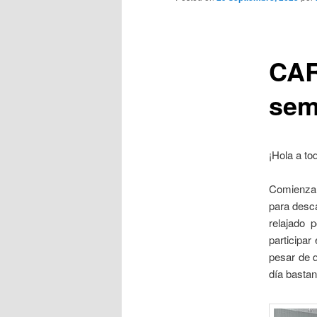
CAR
sem
¡Hola a t
Comienza 
para desc
relajado 
participa
pesar de q
día bastan