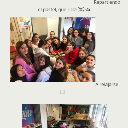
Repartiendo
el pastel, qué rico!🤤😋🍰
A relajarse
🧘‍♀️…