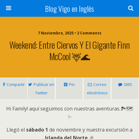
Blog Vigo en Inglés
7 Noviembre, 2025 • 2 Comments
Weekend: Entre Ciervos Y El Gigante Finn
McCool 🦌🌊
Compartir
Publicar en
Pin
Correo
SMS
Twitter
electrónico
Hi Family! aquí seguimos con nuestras aventuras.🏞️🗺️
✨
Llegó el
sábado 1
de noviembre y nuestra excursión a
Irlanda del Norte
🎉