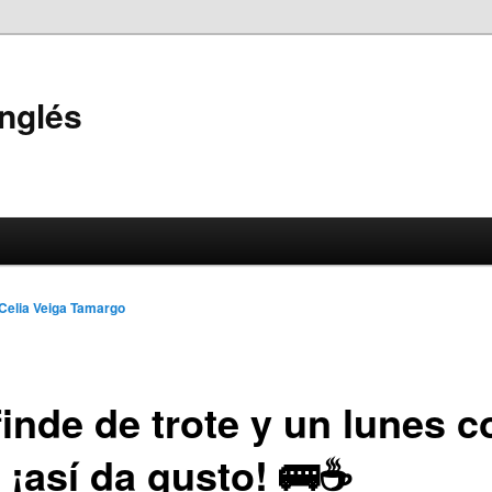
Inglés
Celia Veiga Tamargo
finde de trote y un lunes c
 ¡así da gusto! 🚌☕