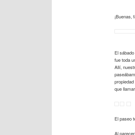
¡Buenas, f
El sábado 
fue toda u
Allí, nuest
paseábamos
propiedad
que llamar
El paseo te
Al parecer