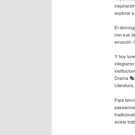
inspiració
explorar a
El domingo
con sus fa
emoción 
Y hoy lune
integraron
institucio
Drama 🎭, 
Literatura
Para termi
paseamos 
tradicion
existe tod