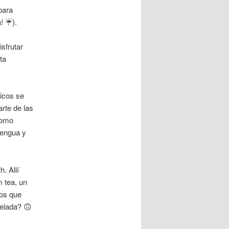
para
! ☔️).
sfrutar
ta
hicos se
rte de las
como
Lengua y
. Allí
 tea, un
os que
melada? 🙃