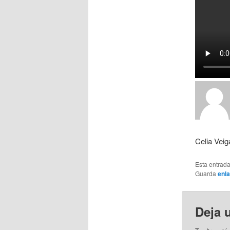
Celia Vei
Esta entrad
Guarda
enl
Deja 