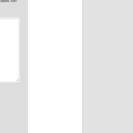
rcados con
*