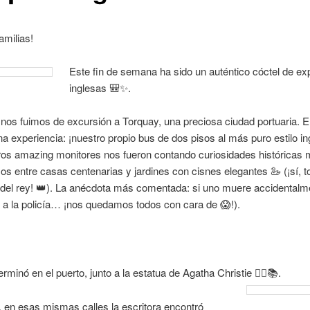
amilias!
Este fin de s
emana ha sido un auténtico cóctel de ex
inglesas 🎒✨.
nos fuimos de excursión a Torquay, una preciosa ciudad portuaria. El
na experiencia: ¡nuestro propio bus de dos pisos al más puro estilo ing
r
os amazing monitores nos fueron contando curiosidades históricas 
 entre casas centenarias y jardines con cisnes elegantes 🦢 (¡sí, 
 del rey! 👑). La anécdota más comentada: si uno muere accidentalm
 a la policía… ¡nos quedamos todos con cara de 😱!).
rminó en el puerto, junto a la estatua de Agatha Christie 🕵️‍♀️📚.
, en esas mismas calles la escritora encontró