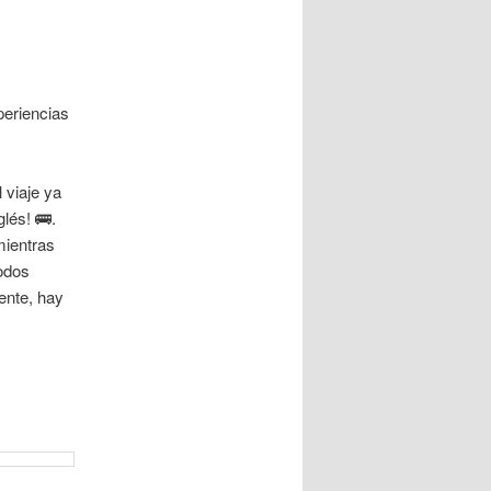
periencias
 viaje ya
lés! 🚌.
mientras
todos
ente, hay