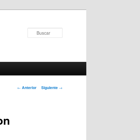
Buscar
Navegador de
←
Anterior
Siguiente
→
artículos
on