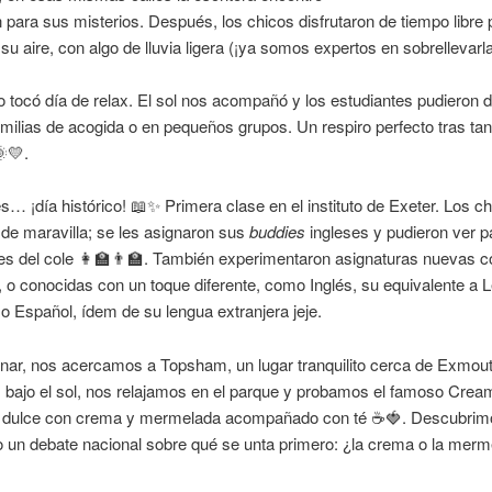
n para sus misterios. Después, los chicos disfrutaron de tiempo libre 
 su aire, con algo de lluvia ligera (¡ya somos expertos en sobrellevarla
 tocó día de relax. El sol nos acompañó y los estudiantes pudieron di
milias de acogida o en pequeños grupos. Un respiro perfecto tras tan
💛.
s… ¡día histórico! 📖✨ Primera clase en el instituto de Exeter. Los c
 de maravilla; se les asignaron sus
buddies
ingleses y pudieron ver pa
nes del cole 👩‍🏫👨‍🏫. También experimentaron asignaturas nuevas 
o conocidas con un toque diferente, como Inglés, su equivalente a 
, o Español, ídem de su lengua extranjera jeje.
nar, nos acercamos a Topsham, un lugar tranquilito cerca de Exmouth
bajo el sol, nos relajamos en el parque y probamos el famoso Cream
al dulce con crema y mermelada acompañado con té ☕🍓. Descubrim
o un debate nacional sobre qué se unta primero: ¿la crema o la mer