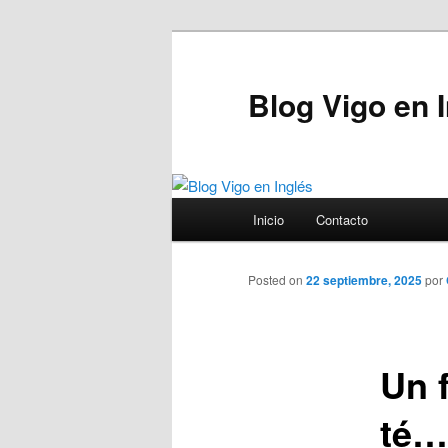
Blog Vigo en 
Menú principal
Inicio
Contacto
Ir al contenido principal
Posted on
22 septiembre, 2025
por
Un 
té…