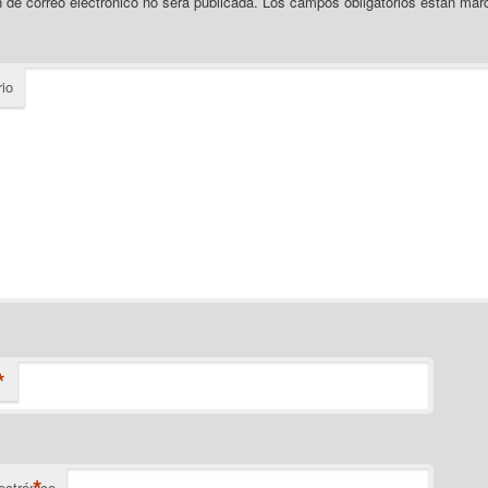
n de correo electrónico no será publicada.
Los campos obligatorios están ma
io
*
ectrónico