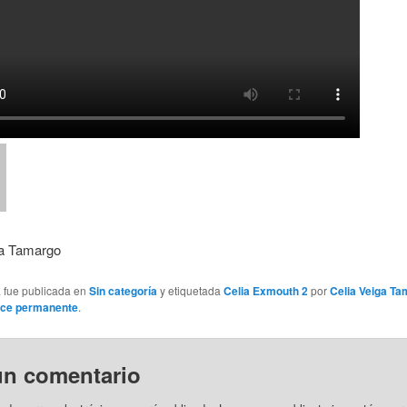
ga Tamargo
a fue publicada en
Sin categoría
y etiquetada
Celia Exmouth 2
por
Celia Veiga T
ace permanente
.
un comentario