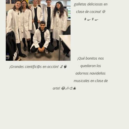
galletas deliciosas en
clase de cocina! 🍪
👩‍🍳👨‍🍳
¡Qué bonitos nos
quedaron los
¡Grandes científic@s en acción! 🔬🧠
adornos navideños
musicales en clase de
arte! 😂🎶🎨🎄