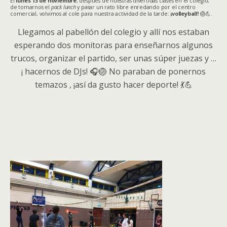
El
lunes 13 de noviembre
, después de nuestras divertidas clases en el colegio,
de tomarnos el
pack lunch
y pasar un rato libre enredando por el centro
comercial, volvimos al cole para nuestra
actividad de la tarde:
¡volleyball!
🏐💪.
Llegamos al pabellón del colegio y allí nos estaban
esperando dos monitoras para enseñarnos algunos
trucos, organizar el partido, ser unas súper juezas y …
¡ hacernos de DJs! 🎧🏐 No paraban de ponernos
temazos , ¡así da gusto hacer deporte! 💃💪