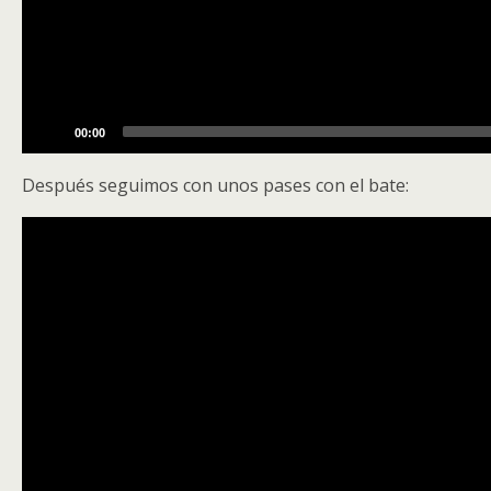
00:00
Después seguimos con unos pases con el bate:
Video
Player