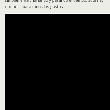
simplemente charlando y pasando el tiempo, aquí hay
opciones para todos los gustos!
Video
Player