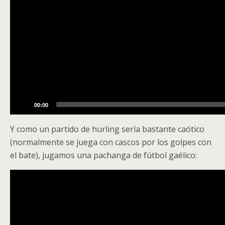
00:00
Y como un partido de hurling sería bastante caótico
(normalmente se juega con cascos por los golpes con
el bate), jugamos una pachanga de fútbol gaélico:
Video
Player