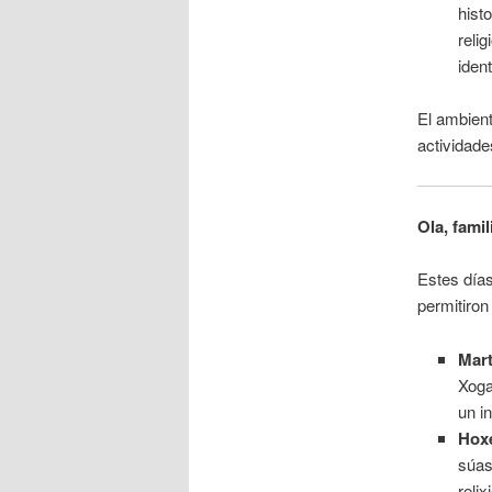
hist
reli
iden
El ambient
actividad
Ola, famil
Estes día
permitiron
Mar
Xoga
un i
Hox
súas
reli