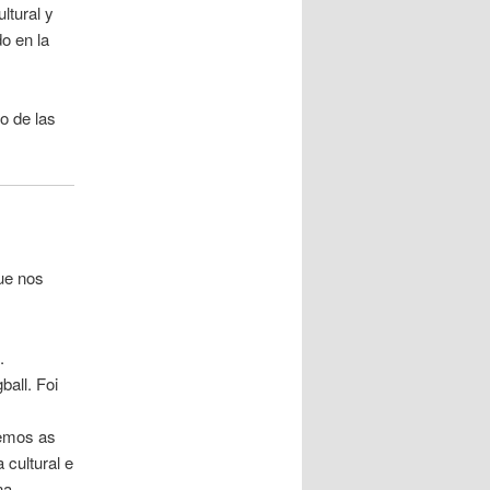
ltural y
do en la
to de las
ue nos
.
all. Foi
cemos as
 cultural e
na