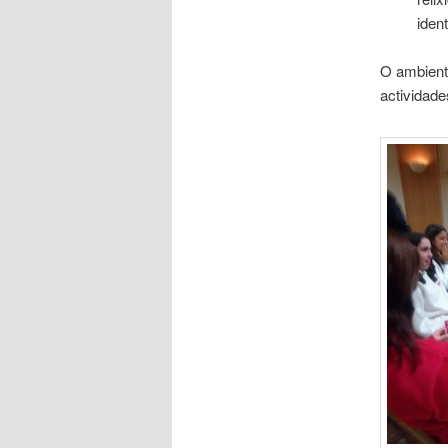
iden
O ambiente
actividad