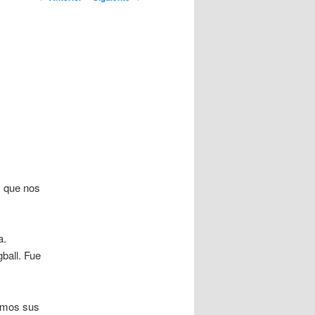
artículos
s que nos
a
.
gball. Fue
cimos sus