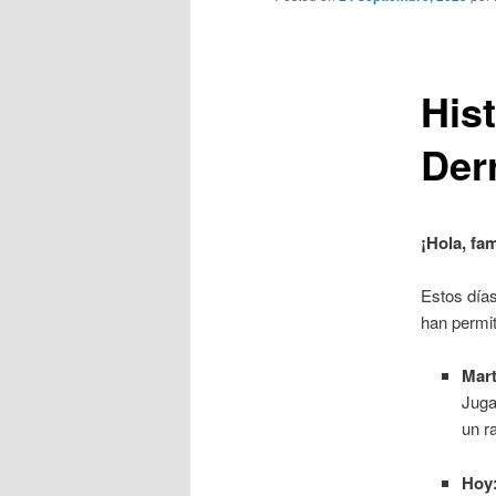
His
Der
¡Hola, fam
Estos día
han permit
Mart
Juga
un r
Hoy