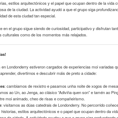
orias, estilos arquitectónicos y el papel que ocupan dentro de la vida cu
giosa de la ciudad. La actividad ayudó a que el grupo siga profundizan
tidad de esta ciudad tan especial.
e en el grupo sigue siendo de curiosidad, participativo y disfrutan tan
es culturales como de los momentos más relajados.
ias!
s en Londonderry estiveron cargados de experiencias moi variadas q
 aprender, divertirnos e descubrir máis de preto a cidade:
tes
: cambiamos de rexistro e pasamos unha noite de xogos de mesa
mos ao Un, ao Jenga, ao clásico “Adiviña quen son” e tamén ao Pingb
ntre moi animado, cheo de risas e compañeirismo.
e
: visitamos as dúas catedrais de Londonderry. No percorrido coñe
 historias, estilos arquitectónicos e o papel que ocupan dentro da vida
xiosa da cidade. A actividade axudou a que o grupo siga profundando 