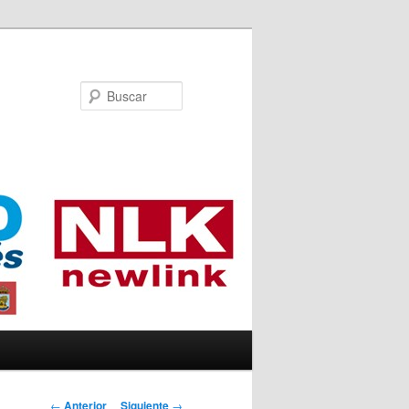
Buscar
Navegador de
←
Anterior
Siguiente
→