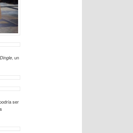
Dingle
, un
podría ser
ás