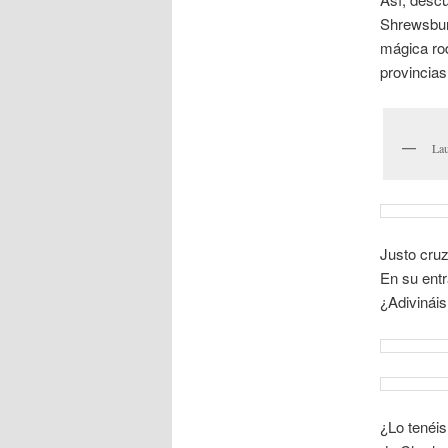
Shrewsbury
mágica rod
provincias
Lau
Justo cruza
En su entr
¿Adivináis
¿Lo tenéis