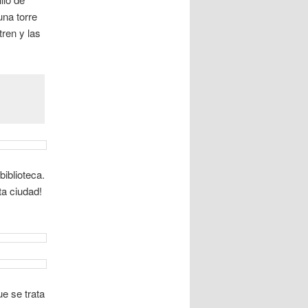
una torre
tren y las
biblioteca.
ta ciudad!
ue se trata