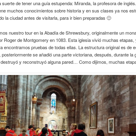
 suerte de tener una guía estupenda: Miranda, la profesora de inglés.
ene muchos conocimientos sobre historia y en sus clases ya nos es
o la ciudad antes de visitarla, para ir bien preparadas 🙂
s nuestro tour en la Abadía de Shrewsbury, originalmente un mona
or Roger de Montgomery en 1083. Esta iglesia vivió muchas etapas, 
ra encontramos pruebas de todas ellas. La estructura original es de es
posteriormente se añadió una parte victoriana, después, durante la g
e destruyó y reconstruyó alguna pared… Como dijimos, muchas etap