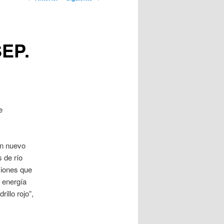
artículos
SEP.
e
un nuevo
 de río
ciones que
a energía
illo rojo”,