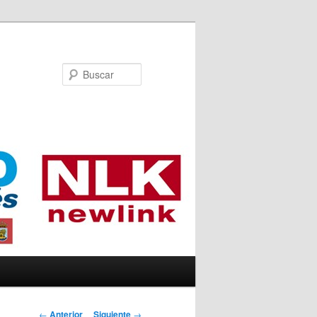
Buscar
Navegador de
←
Anterior
Siguiente
→