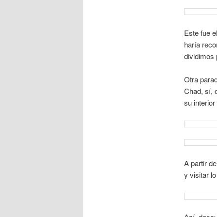
Este fue e
haría reco
dividimos
Otra parad
Chad, sí, 
su interio
A partir d
y visitar 
Así, desc