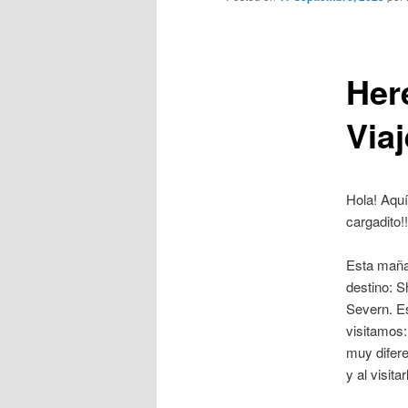
Her
Via
Hola! Aquí
cargadito!!
Esta maña
destino: S
Severn. Es
visitamos:
muy difere
y al visit