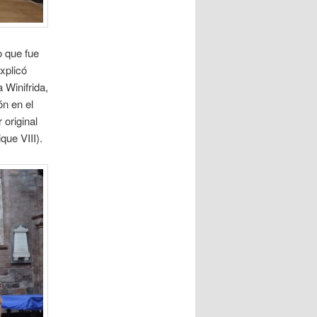
o que fue
xplicó
 Winifrida,
ón en el
original
que VIII).