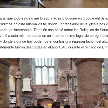
arar que todo esto no me lo sabía yo ni lo busqué en Google eh! Si n
endimos en esta misma visita, donde un trabajador de la iglesia nos e
storia tan interesante. También nos habló sobre las Reliquias de Santa
virtió a esta misma abadía en un importantísimo lugar de peregrinaci
y donde a día de hoy podemos encontrar una representación del altar 
istemente fueron destruídas en el año 1540, durante el reinado de Enri