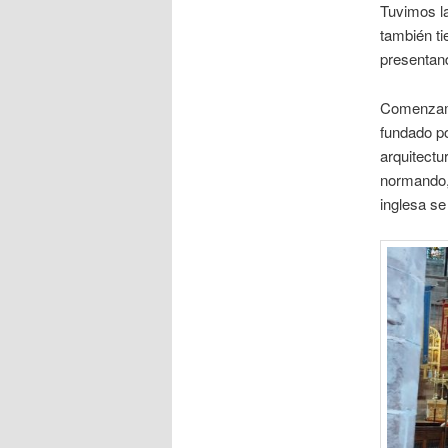
Tuvimos la
también ti
presentand
Comenzamo
fundado p
arquitectu
normando, 
inglesa s