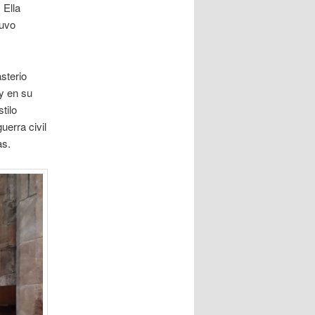
 Ella
tuvo
sterio
y en su
tilo
uerra civil
as.