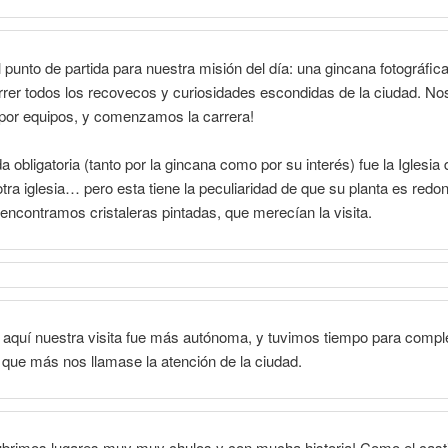
l punto de partida para nuestra misión del día: una gincana fotográfic
rrer todos los recovecos y curiosidades escondidas de la ciudad. No
 por equipos, y comenzamos la carrera!
a obligatoria (tanto por la gincana como por su interés) fue la Iglesia
otra iglesia… pero esta tiene la peculiaridad de que su planta es redo
r encontramos cristaleras pintadas, que merecían la visita.
e aquí nuestra visita fue más autónoma, y tuvimos tiempo para comple
lo que más nos llamase la atención de la ciudad.
ubrimos lugares muy muy chulos y con mucha historia! Como el casti