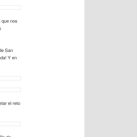
a que nos
s
 de San
nda! Y en
tar el reto
llo de