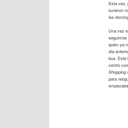
Esta vez, 
tuvieron 
los doming
Una vez e
seguimos 
quien ya 
día anteri
bus. Este 
centro com
Shopping 
para resgu
empezaba