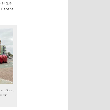
s sí que
n España,
 esculturas,
os que