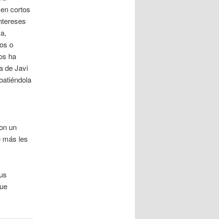
cen cortos
ntereses
a,
eos o
 os ha
a de Javi
batiéndola
on un
ue más les
sus
que