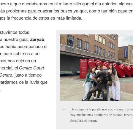
pese a que quedábamos en el mismo sitio que el día anterior, alguno
más problemas para cuadrar los buses ya que, como también pasa e
os la frecuencia de estos es más limitada.
stuvimos todos,
a nuestro guía,
Zaryab
,
nos había acompañado el
or, para subirnos a un
bus nos dejó en un
ercial, el
Centre Court
Centre
, justo a tiempo
ardarnos de la lluvia que
.
De camino a la parada nos encontramos estas
hay muchísimas esculturas de monos, tenem
descubrir el porqué