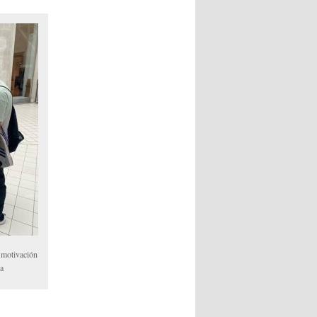
 motivación
ja