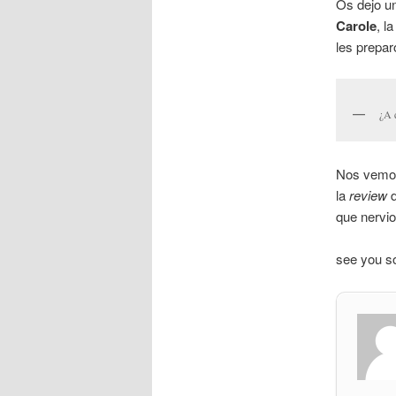
Os dejo un
Carole
, l
les prepar
¿A 
Nos vemos
la
review
d
que nervio
see you so