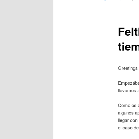
Felt
tie
Greetings 
Empezábam
llevamos a
Como os co
algunos a
llegar con
el caso d