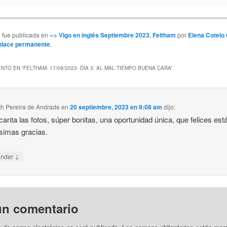
a fue publicada en
--> Vigo en inglés Septiembre 2023
,
Feltham
por
Elena Cotelo
nlace permanente
.
NTO EN “
FELTHAM- 17/09/2023- DÍA 3: AL MAL TIEMPO BUENA CARA
”
th Pereira de Andrade
en
20 septiembre, 2023 en 9:08 am
dijo:
anta las fotos, súper bonitas, una oportunidad única, que felices est
simas gracias.
↓
onder
un comentario