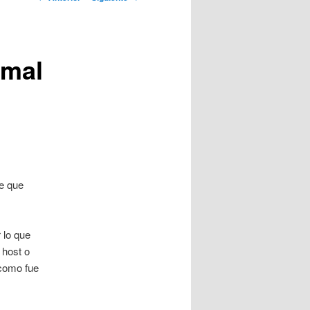
artículos
 mal
e que
 lo que
 host o
(como fue