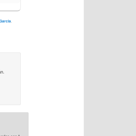
 Garcia
.
án.