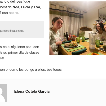
a foto del
roast
que
a host de
Noa
,
Lucía
y
Eva
,
ó esa noche.
que tiene buena pinta?
 en el siguiente post con
e su primer día de clases,
s!!
on o, como les pongo a ellos, besitooos
Elena Cotelo Garcia