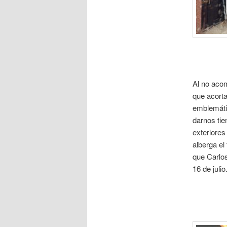
Al no aco
que acorta
emblemáti
darnos ti
exteriores
alberga el
que Carlo
16 de julio