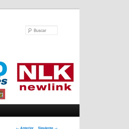
Buscar
Navegador de
←
Anterior
Siguiente
→