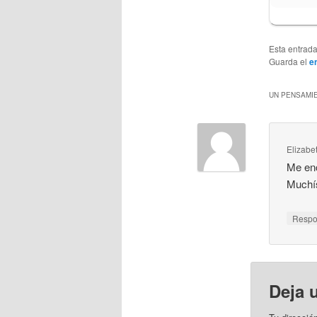
Esta entrad
Guarda el
e
UN PENSAMIE
Elizabe
Me enc
Muchí
Resp
Deja 