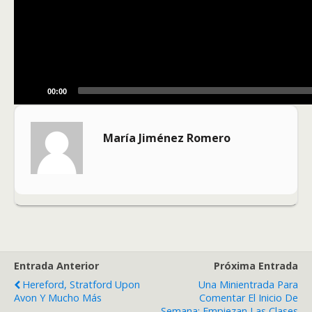
00:00
María Jiménez Romero
Entrada Anterior
Próxima Entrada
Hereford, Stratford Upon
Una Minientrada Para
Avon Y Mucho Más
Comentar El Inicio De
Semana: Empiezan Las Clases