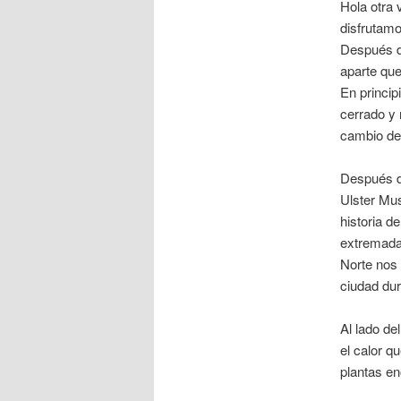
Hola otra 
disfrutamo
Después d
aparte qu
En princip
cerrado y 
cambio de 
Después d
Ulster Mus
historia d
extremadam
Norte nos 
ciudad du
Al lado de
el calor q
plantas e