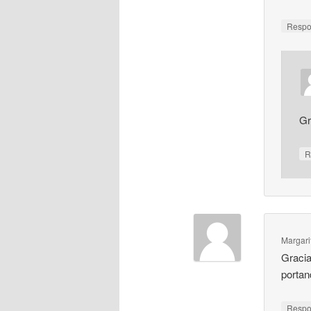
Resp
Gr
R
Margari
Gracia
portan
Resp