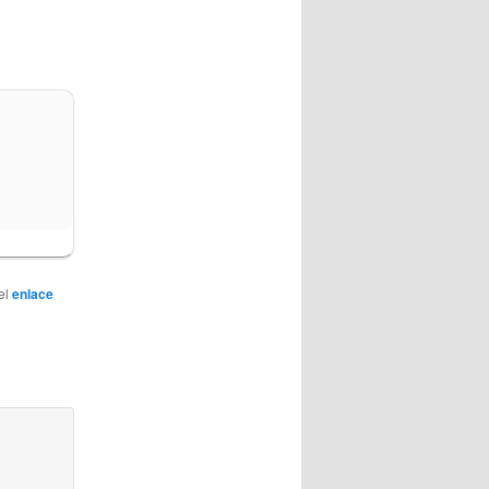
el
enlace