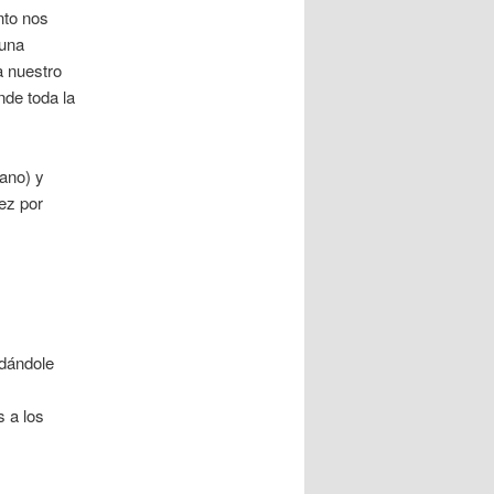
nto nos
 una
a nuestro
nde toda la
ano) y
ez por
 dándole
s a los