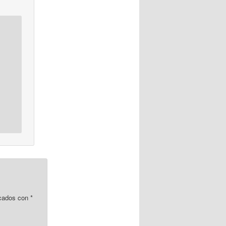
rcados con
*