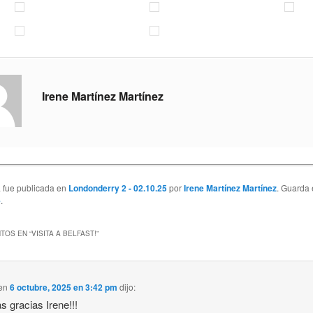
Irene Martínez Martínez
a fue publicada en
Londonderry 2 - 02.10.25
por
Irene Martínez Martínez
. Guarda 
e
.
TOS EN “
VISITA A BELFAST!
”
en
6 octubre, 2025 en 3:42 pm
dijo:
 gracias Irene!!!