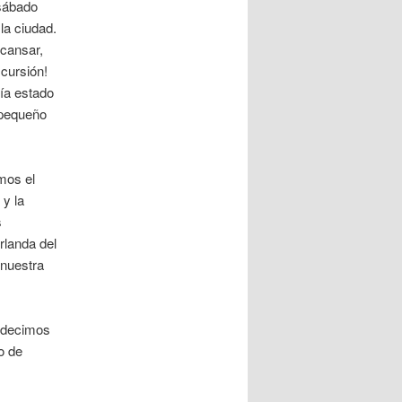
 sábado
la ciudad.
cansar,
cursión!
bía estado
 pequeño
mos el
 y la
s
rlanda del
 nuestra
radecimos
o de