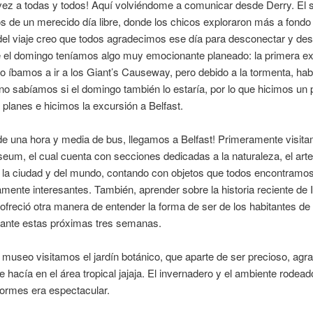
vez a todas y todos! Aquí volviéndome a comunicar desde Derry. El
s de un merecido día libre, donde los chicos exploraron más a fondo 
el viaje creo que todos agradecimos ese día para desconectar y des
e el domingo teníamos algo muy emocionante planeado: la primera ex
io íbamos a ir a los Giant’s Causeway, pero debido a la tormenta, ha
no sabíamos si el domingo también lo estaría, por lo que hicimos un
planes e hicimos la excursión a Belfast.
e una hora y media de bus, llegamos a Belfast! Primeramente visita
eum, el cual cuenta con secciones dedicadas a la naturaleza, el arte
e la ciudad y del mundo, contando con objetos que todos encontramo
ente interesantes. También, aprender sobre la historia reciente de I
ofreció otra manera de entender la forma de ser de los habitantes de
rante estas próximas tres semanas.
l museo visitamos el jardín botánico, que aparte de ser precioso, ag
ue hacía en el área tropical jajaja. El invernadero y el ambiente rodead
normes era espectacular.