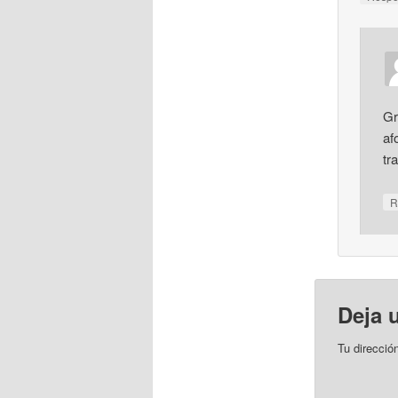
Gr
af
tr
R
Deja 
Tu direcció