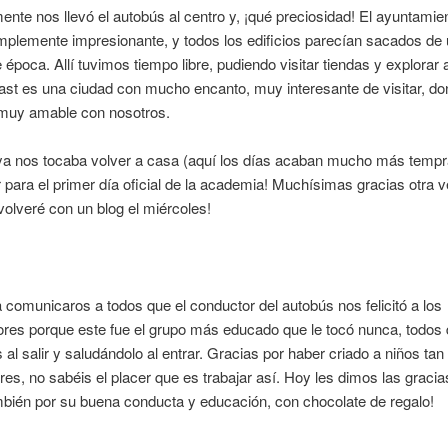
ente nos llevó el autobús al centro y, ¡qué preciosidad! El ayuntamie
mplemente impresionante, y todos los edificios parecían sacados de
e época. Allí tuvimos tiempo libre, pudiendo visitar tiendas y explorar 
fast es una ciudad con mucho encanto, muy interesante de visitar, do
 muy amable con nosotros.
a nos tocaba volver a casa (aquí los días acaban mucho más tempr
para el primer día oficial de la academia! Muchísimas gracias otra v
volveré con un blog el miércoles!
 comunicaros a todos que el conductor del autobús nos felicitó a los
res porque este fue el grupo más educado que le tocó nunca, todos
s al salir y saludándolo al entrar. Gracias por haber criado a niños tan
es, no sabéis el placer que es trabajar así. Hoy les dimos las gracia
bién por su buena conducta y educación, con chocolate de regalo!