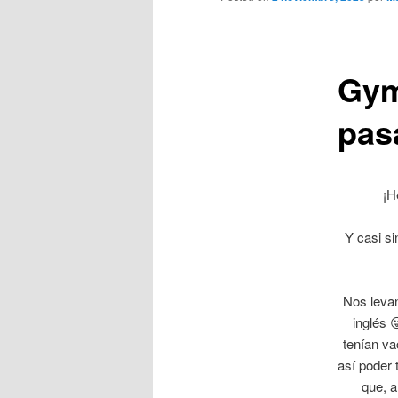
Gym
pas
¡H
Y casi si
Nos levan
inglés 
tenían va
así poder 
que, a