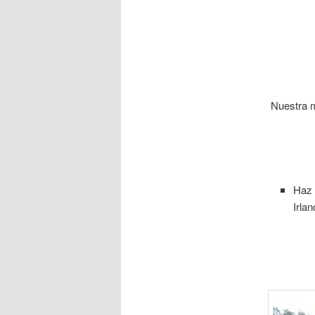
Nuestra m
Haz 
Irla