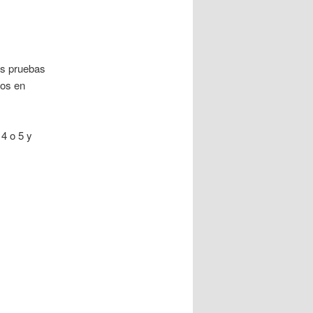
es pruebas
tos en
4 o 5 y