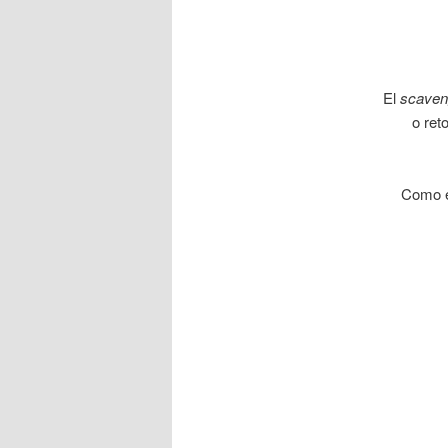
El
scaven
o ret
Como é