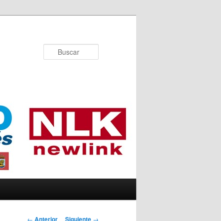
Buscar
Navegador de
←
Anterior
Siguiente
→