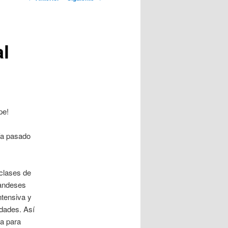
artículos
al
pe!
bía pasado
 clases de
landeses
ntensiva y
idades. Así
la para