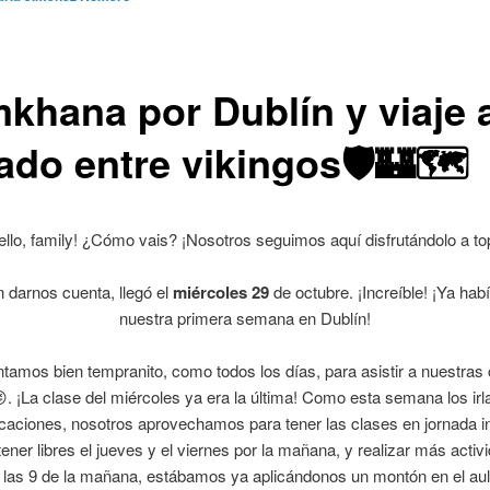
khana por Dublín y viaje 
ado entre vikingos🛡️🏰🗺️
ello, family! ¿Cómo vais? ¡Nosotros seguimos aquí disfrutándolo a to
n darnos cuenta, llegó el
miércoles 29
de octubre. ¡Increíble! ¡Ya ha
nuestra primera semana en Dublín!
tamos bien tempranito, como todos los días, para asistir a nuestras
😜. ¡La clase del miércoles ya era la última! Como esta semana los ir
caciones, nosotros aprovechamos para tener las clases en jornada i
tener libres el jueves y el viernes por la mañana, y realizar más activ
 las 9 de la mañana, estábamos ya aplicándonos un montón en el au