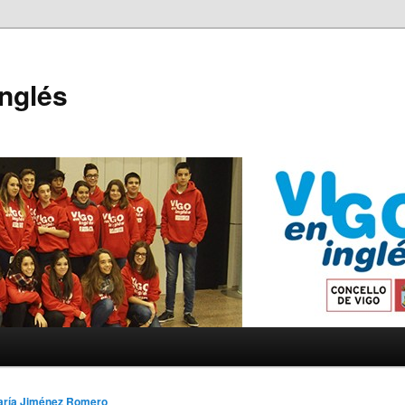
Inglés
aría Jiménez Romero