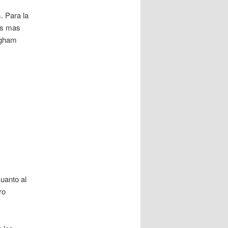
. Para la
es mas
ngham
uanto al
ro