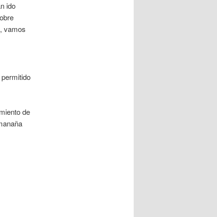
n ido
sobre
o, vamos
 permitido
imiento de
 manaña