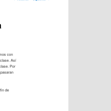
artículos
a
amos con
clase. Así
lase. Por
e pasaran
fin de