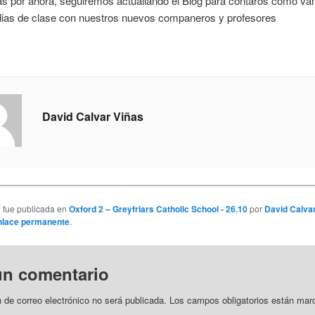
s por ahora, seguiremos actualiando el Blog para contaros como van
dias de clase con nuestros nuevos companeros y profesores
David Calvar Viñas
a fue publicada en
Oxford 2 – Greyfriars Catholic School - 26.10
por
David Calva
nlace permanente
.
un comentario
n de correo electrónico no será publicada.
Los campos obligatorios están ma