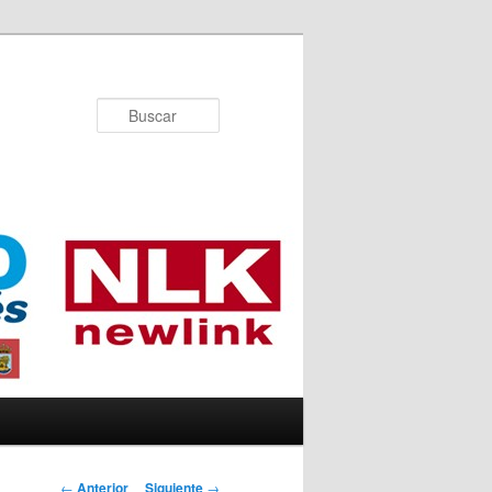
Buscar
Navegador de
←
Anterior
Siguiente
→