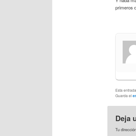
Y nada ma
primeros 
Esta entrad
Guarda el
e
Deja 
Tu direcció