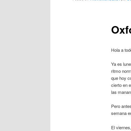
Oxf
Hola a tod
Ya es lun
ritmo norm
que hoy c
cierto en 
las manan
Pero ante
semana en
El viernes