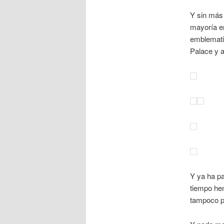
Y sin más 
mayoría e
emblemati
Palace y a
Y ya ha p
tiempo hem
tampoco p