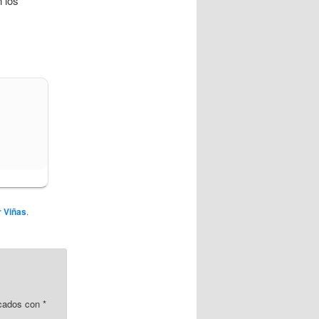
 los
r Viñas
.
rcados con
*