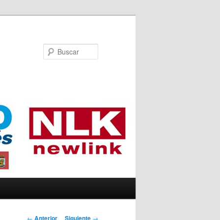
Buscar
Navegador de
←
Anterior
Siguiente
→