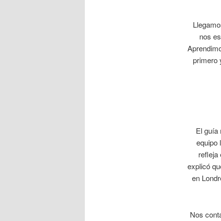
Llegamos
nos es
Aprendimos
primero 
El guía
equipo 
refleja
explicó qu
en Londr
Nos conta