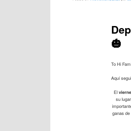
Dep
🎃
To Hi Fami
Aquí segui
El
viern
su lugar
important
ganas de