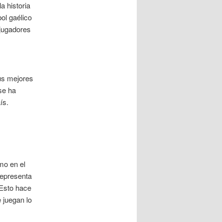
a historia
bol gaélico
 jugadores
us mejores
se ha
ís.
mo en el
representa
 Esto hace
e juegan lo