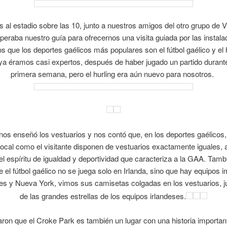
 al estadio sobre las 10, junto a nuestros amigos del otro grupo de Vig
peraba nuestro guía para ofrecernos una visita guiada por las instala
 que los deportes gaélicos más populares son el fútbol gaélico y el h
ya éramos casi expertos, después de haber jugado un partido durant
primera semana, pero el hurling era aún nuevo para nosotros.
 nos enseñó los vestuarios y nos contó que, en los deportes gaélicos, 
local como el visitante disponen de vestuarios exactamente iguales, 
 el espíritu de igualdad y deportividad que caracteriza a la GAA. Tam
e el fútbol gaélico no se juega solo en Irlanda, sino que hay equipos 
es y Nueva York, vimos sus camisetas colgadas en los vestuarios, ju
de las grandes estrellas de los equipos irlandeses.
ron que el Croke Park es también un lugar con una historia importan