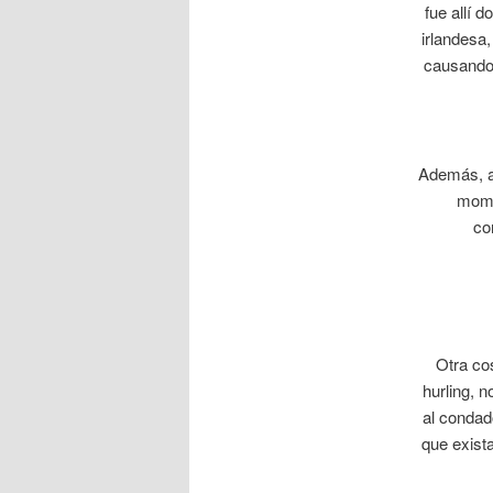
fue allí 
irlandesa,
causando 
Además, a
mome
co
Otra co
hurling, 
al condad
que exista