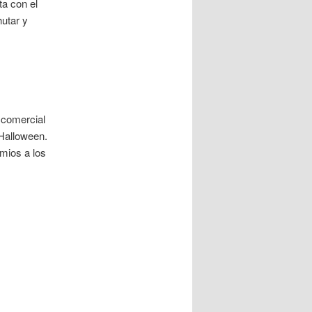
ta con el
hutar y
o comercial
 Halloween.
mios a los