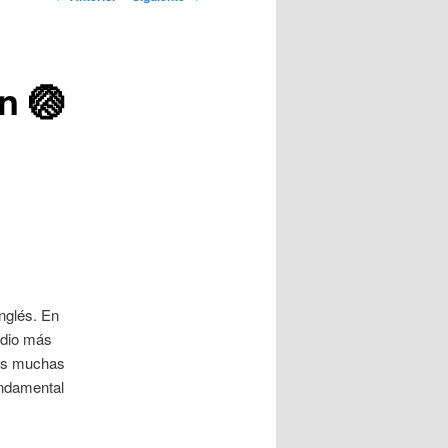
artículos
n 🏐
nglés. En
adio más
mos muchas
undamental