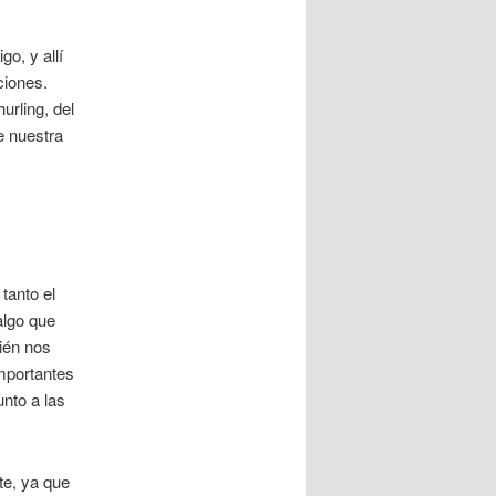
o, y allí
ciones.
urling, del
e nuestra
tanto el
algo que
bién nos
importantes
nto a las
te, ya que