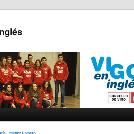
Inglés
aría Jiménez Romero