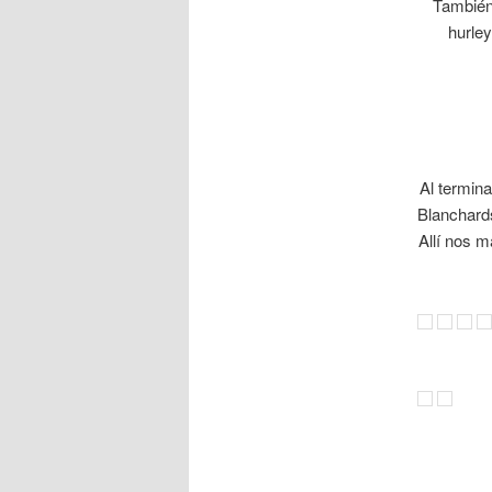
También 
hurley
Al termina
Blanchards
Allí nos 