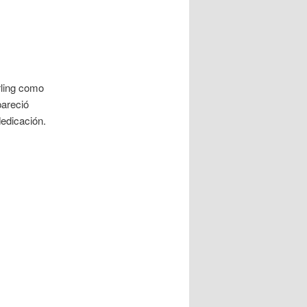
rling como
pareció
dedicación.