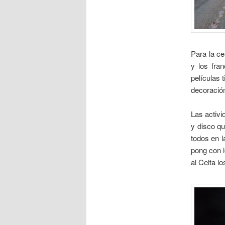
Para la c
y los fra
películas 
decoraci
Las activ
y disco qu
todos en l
pong con l
al Celta l