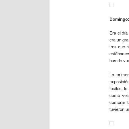
Domingo
Era el día
era un gra
tres que 
estábamos
bus de vue
Lo primer
exposició
fósiles, l
como vei
comprar lo
tuvieron u