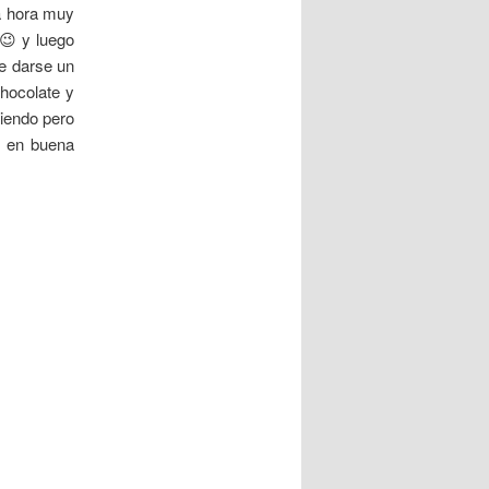
a hora muy
 😉 y luego
ue darse un
hocolate y
viendo pero
, en buena