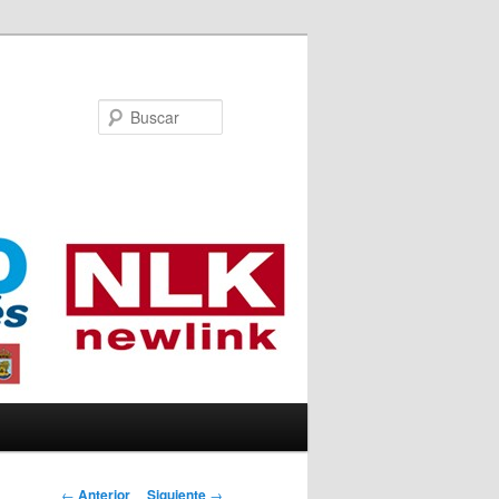
Buscar
Navegador de
←
Anterior
Siguiente
→