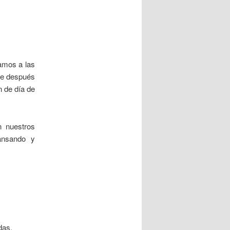
amos a las
ue después
n de día de
n nuestros
ansando y
das.