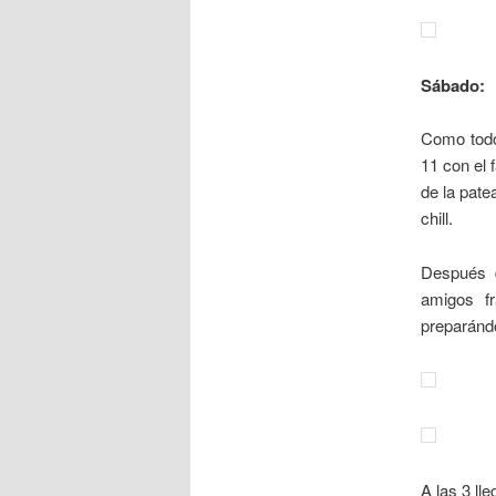
Sábado:
Como todo
11 con el
de la pate
chill.
Después d
amigos f
preparándo
A las 3 ll