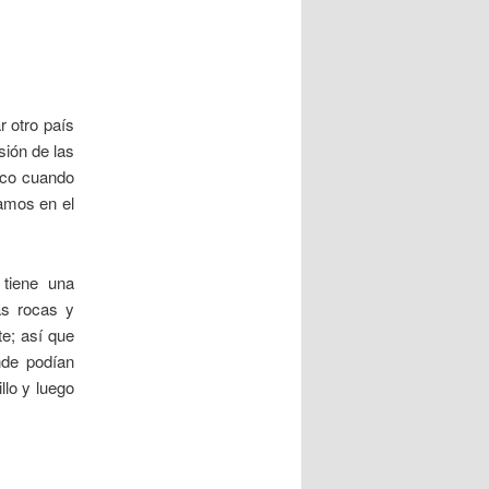
r otro país
sión de las
oco cuando
amos en el
 tiene una
as rocas y
te; así que
de podían
llo y luego