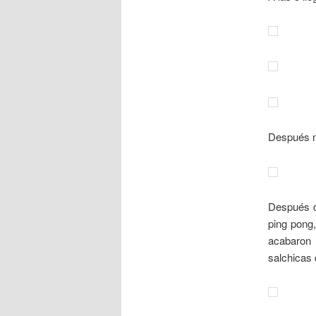
Después no
Después d
ping pong
acabaron 
salchicas 