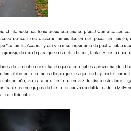
ena el internado nos tenía preparada una sorpresa! Como se acerca
nceses se iban nos pusieron ambientación con poca iluminación,
tipo “La familia Adams” y así y lo más importante de postre había c
ón
spooky,
de miedo para que nos entendamos, fantas y hasta chuch
idades de la noche consistían hoguera con nubes aprovechando el b
e increíblemente no fue nadie porque “es que no hay nadie” normal
a sala común, ver para creer así que en vez de disco estuvieron jug
os fraceses en equipos de tres, una nueva modalida made in Malver
os incondicionales.