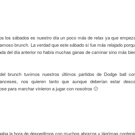
s los sábados es nuestro día un poco más de relax ya que empez
 famoso brunch. La verdad que este sábado si fue más relajado porq
ada del día anterior no había muchas ganas de caminar sino más bie
el brunch tuvimos nuestros últimos partidos de Dodge ball co
ranceses, nos quieren tanto que aunque deberían estar desc
se para marchar vinieron a jugar con nosotros 🙂
egaba la hora de despedirnos con muchos abrazos y lágrimas conteni