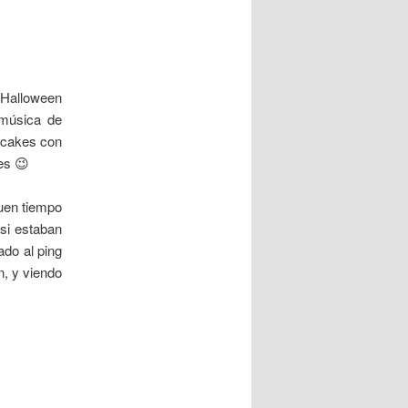
 Halloween
 música de
upcakes con
es 😉
uen tiempo
 si estaban
ado al ping
n, y viendo