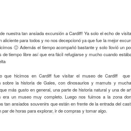
:
 de nuestra tan ansiada excursión a Cardiff! Ya solo el echo de visita
n aliciente para todos y no nos decepcionó ya que fue la mejor excur
hicimos 🙂 Además el tiempo acompañó bastante y solo llovió un p
 de tiempo libre así que era fácil refugiarse y mucho cuando estáb
lta
o que hicimos en Cardiff fue visitar el museo de Cardiff que
n sobre la historia de Gales, con dinosaurios y mamuts y much
o que más gusto en general, una parte de historia natural y una de ar
s era un museo muy completo. Luego nos fuimos a la zona don
s tan ansiados souvenirs que están en frente de la entrada del casti
n par de horas para explorar, ir de compras y tomar algo.