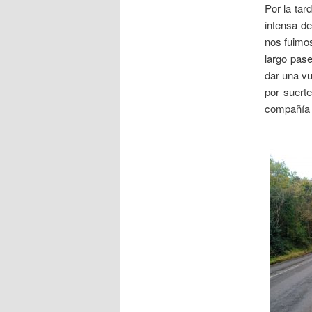
Por la ta
intensa de
nos fuimos
largo pas
dar una vu
por suert
compañía y