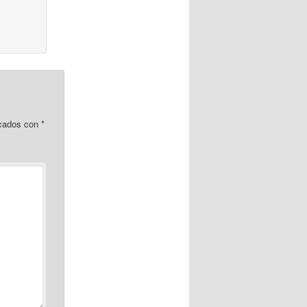
rcados con
*