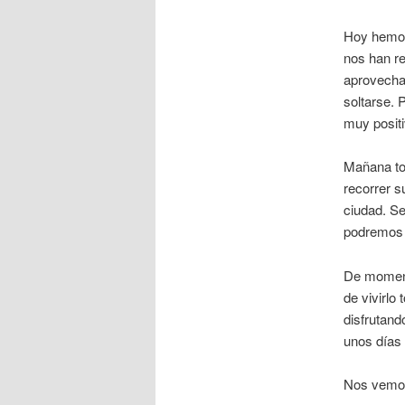
Hoy hemos
nos han re
aprovechar
soltarse. 
muy positi
Mañana to
recorrer s
ciudad. Se
podremos 
De moment
de vivirl
disfrutand
unos días
Nos vemos 