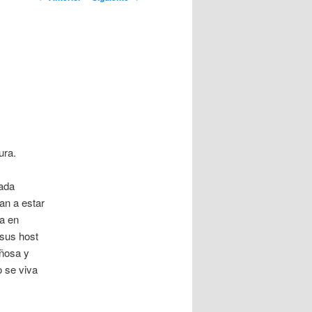
artículos
ura.
gada
an a estar
a en
sus host
iñosa y
o se viva