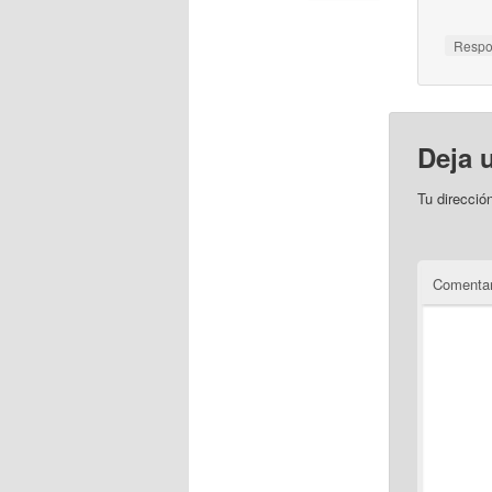
Resp
Deja 
Tu direcció
Comentar