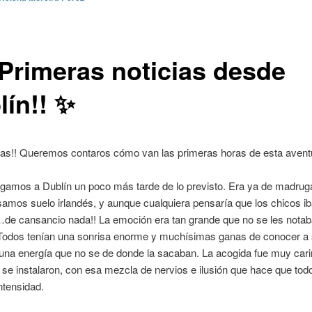
¡Primeras noticias desde
lín!! ✨
lias!! Queremos contaros cómo van las primeras horas de esta avent
egamos a Dublín un poco más tarde de lo previsto. Era ya de madru
amos suelo irlandés, y aunque cualquiera pensaría que los chicos ib
de cansancio nada!! La emoción era tan grande que no se les notab
 Todos tenían una sonrisa enorme y muchísimas ganas de conocer a 
 una energía que no se de donde la sacaban. La acogida fue muy car
se instalaron, con esa mezcla de nervios e ilusión que hace que tod
ntensidad.