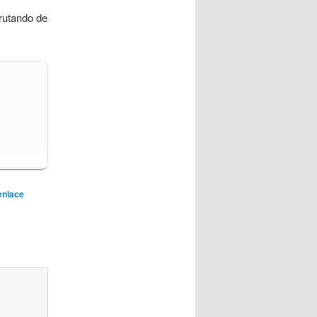
rutando de
enlace