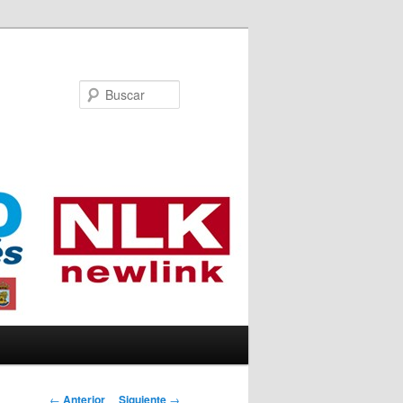
Buscar
Navegador de
←
Anterior
Siguiente
→