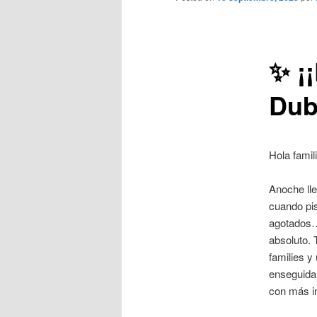
✨ ¡
Dub
Hola fami
Anoche ll
cuando pis
agotados…
absoluto.
families y
enseguida 
con más i