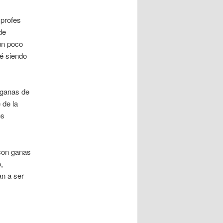
profes
de
un poco
té siendo
 ganas de
 de la
os
con ganas
,
an a ser