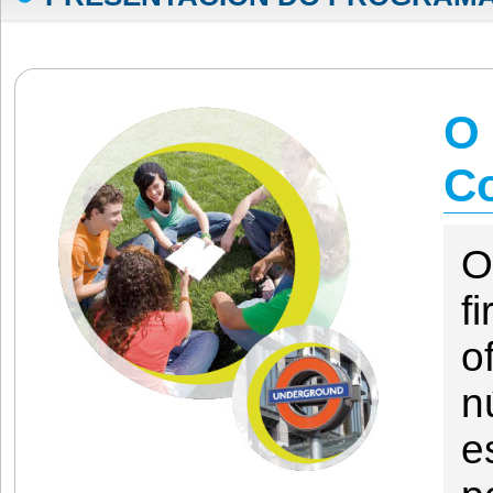
O
Co
O
f
o
n
e