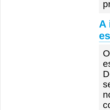
p
A 
es
O
e
D
s
n
c