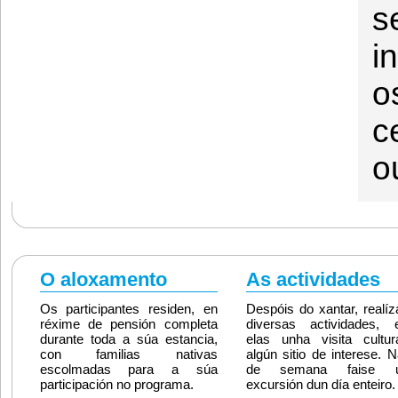
s
i
o
c
o
O aloxamento
As actividades
Os participantes residen, en
Despóis do xantar, realí
réxime de pensión completa
diversas actividades, e
durante toda a súa estancia,
elas unha visita cultur
con familias nativas
algún sitio de interese. N
escolmadas para a súa
de semana faise u
participación no programa.
excursión dun día enteiro.