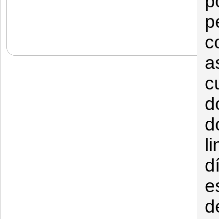
p
p
c
a
c
d
d
l
d
e
d